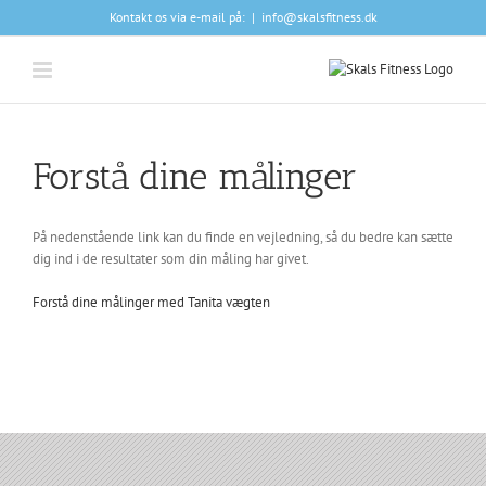
Skip
Kontakt os via e-mail på:
|
info@skalsfitness.dk
to
content
Forstå dine målinger
På nedenstående link kan du finde en vejledning, så du bedre kan sætte
dig ind i de resultater som din måling har givet.
Forstå dine målinger med Tanita vægten